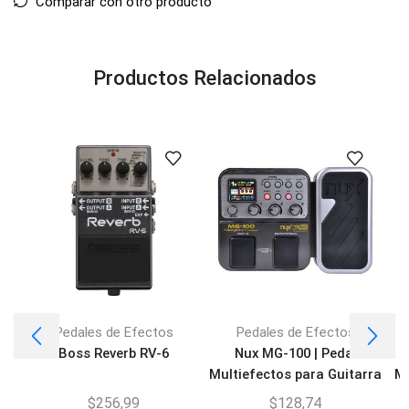
Comparar con otro producto
Productos Relacionados
Pedales de Efectos
Pedales de Efectos
Boss Reverb RV-6
Nux MG-100 | Pedal
Multiefectos para Guitarra
Mu
$
256,99
$
128,74