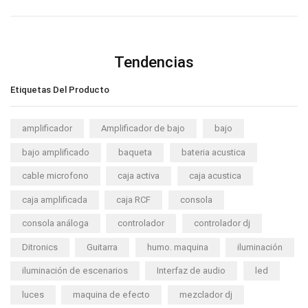
Tendencias
Etiquetas Del Producto
amplificador
Amplificador de bajo
bajo
bajo amplificado
baqueta
bateria acustica
cable microfono
caja activa
caja acustica
caja amplificada
caja RCF
consola
consola análoga
controlador
controlador dj
Ditronics
Guitarra
humo. maquina
iluminación
iluminación de escenarios
Interfaz de audio
led
luces
maquina de efecto
mezclador dj