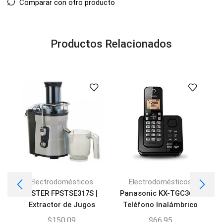
Comparar con otro producto
Productos Relacionados
Electrodomésticos
Electrodomésticos
OSTER FPSTSE317S |
Panasonic KX-TGC360 |
Extractor de Jugos
Teléfono Inalámbrico
DECT
$
150,09
$
66,95