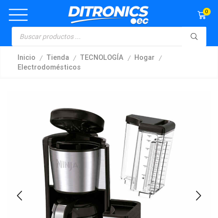
0
/
/
/
/
Inicio
Tienda
TECNOLOGÍA
Hogar
Electrodomésticos