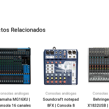
tos Relacionados
onsolas análogas
Consolas análogas
Consolas
amaha MG16XU |
Soundcraft notepad
Behring
onsola 16 canales
8FX | Consola 8
X1832USB |