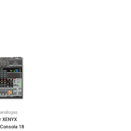
 análogas
Consolas análogas
Consolas análoga
er XENYX
Yamaha MG06XU |
Behringer QX1202 
 Consola 18
Consola 6 canales
consola 12 input