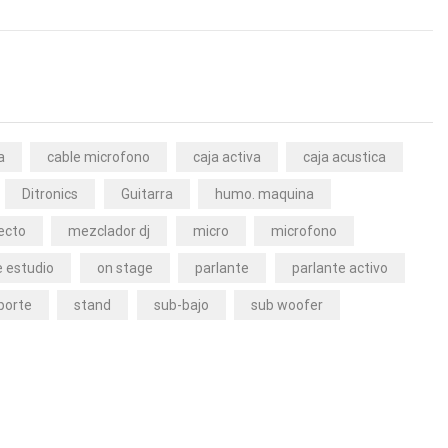
a
cable microfono
caja activa
caja acustica
Ditronics
Guitarra
humo. maquina
ecto
mezclador dj
micro
microfono
 estudio
on stage
parlante
parlante activo
porte
stand
sub-bajo
sub woofer