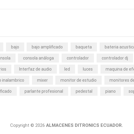
bajo
bajo amplificado
baqueta
bateria acustic
nsola
consola análoga
controlador
controlador dj
rios
Interfaz de audio
led
luces
maquina de ef
 inalambrico
mixer
monitor de estudio
monitores de
ficado
parlante profesional
pedestal
piano
so
Copyright © 2026
ALMACENES DITRONICS ECUADOR.