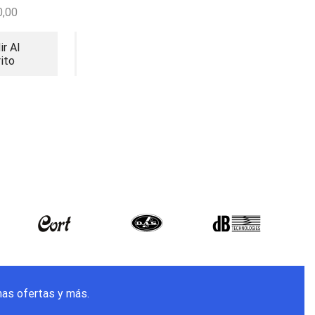
uts
0,00
$
230,00
$
220,80
ir Al
Añadir Al
Leer Más
rito
Carrito
mas ofertas y más.