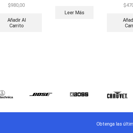
canales
inp
$
980,00
$
47
Leer Más
Añadir Al
Añad
Carrito
Car
Obtenga las últi