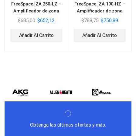
FreeSpace IZA 250-LZ –
FreeSpace IZA 190-HZ –
Amplificador de zona
Amplificador de zona
integrado
integrado
$
685,00
$
652,12
$
788,75
$
750,89
Añadir Al Carrito
Añadir Al Carrito
Obtenga las últimas ofertas y más.