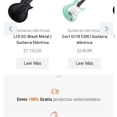
Guitarras eléctricas
Guitarras eléctricas
LTD EC-Black Metal |
Cort G110 CGN | Guitarra
I
Guitarra Eléctrica
eléctrica
$
1.153,60
$
240,88
Leer Más
Leer Más
Envio
100%
Gratis
productos seleccionados