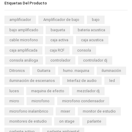
Etiquetas Del Producto
amplificador
Amplificador de bajo
bajo
bajo amplificado
baqueta
bateria acustica
cable microfono
caja activa
caja acustica
caja amplificada
caja RCF
consola
consola análoga
controlador
controlador dj
Ditronics
Guitarra
humo. maquina
iluminación
iluminación de escenarios
Interfaz de audio
led
luces
maquina de efecto
mezclador dj
micro
microfono
microfono condensador
microfono inalambrico
mixer
monitor de estudio
monitores de estudio
on stage
parlante
parlante activo
parlante ambiental