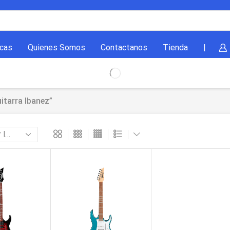
cas
Quienes Somos
Contactanos
Tienda
|
itarra Ibanez”