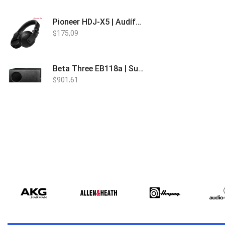
Pioneer HDJ-X5 | Audífonos para DJ
$
175,09
Beta Three EB118a | Sub Bajo Activo
$
901,61
Bose L1 PRO8 | Vertical Array
$
1.915,80
Beta Three N15a MP3 | Caja Activa
$
579,60
$
537,00