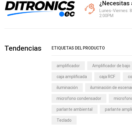
¿Necesitas
Lunes-Viernes: 8
2:00PM
Tendencias
ETIQUETAS DEL PRODUCTO
amplificador
Amplificador de bajo
caja amplificada
caja RCF
co
iluminación
iluminación de escena
microfono condensador
microfono
parlante ambiental
parlante ampli
Teclado