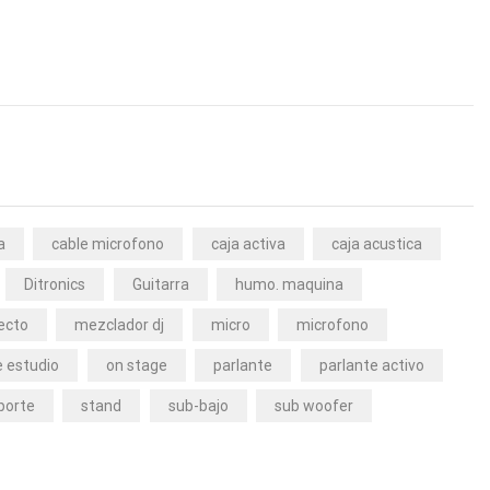
a
cable microfono
caja activa
caja acustica
Ditronics
Guitarra
humo. maquina
ecto
mezclador dj
micro
microfono
 estudio
on stage
parlante
parlante activo
porte
stand
sub-bajo
sub woofer