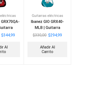
 eléctricas
Guitarras eléctricas
O GRX70QA-
Ibanez GIO GRX40-
Guitarra
MLB | Guitarra
trica
Eléctrica
$
344,99
$
330,00
$
294,99
ir Al
Añadir Al
rito
Carrito