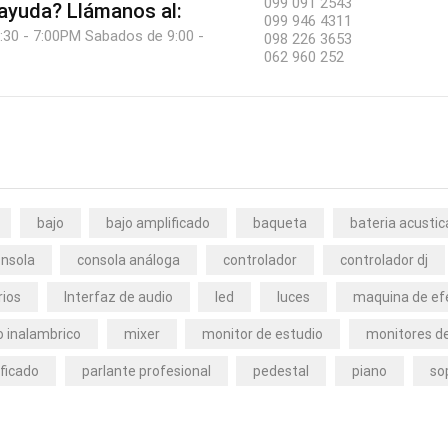
099 091 2543
 ayuda?
Llámanos al:
099 946 4311
:30 - 7:00PM Sabados de 9:00 -
098 226 3653
062 960 252
bajo
bajo amplificado
baqueta
bateria acustic
nsola
consola análoga
controlador
controlador dj
rios
Interfaz de audio
led
luces
maquina de ef
 inalambrico
mixer
monitor de estudio
monitores de
ficado
parlante profesional
pedestal
piano
so