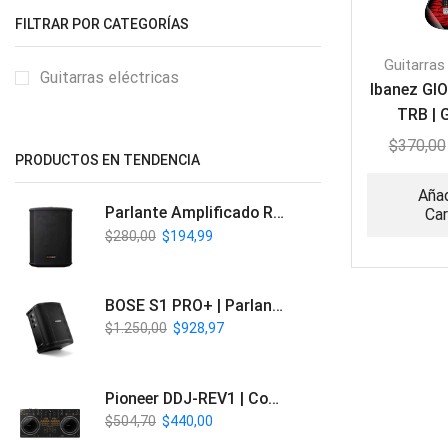
FILTRAR POR CATEGORÍAS
Guitarras
Guitarras eléctricas
Ibanez GI
TRB | 
Eléc
$
370,00
PRODUCTOS EN TENDENCIA
Añad
Parlante Amplificado Recargable BT | Italy Audio ITL-PRO11
Car
$
280,00
$
194,99
BOSE S1 PRO+ | Parlante Profesional PA Inalámbrico
$
1.250,00
$
928,97
Pioneer DDJ-REV1 | Controlador DJ de 2 canales estilo Scratch
$
504,70
$
440,00