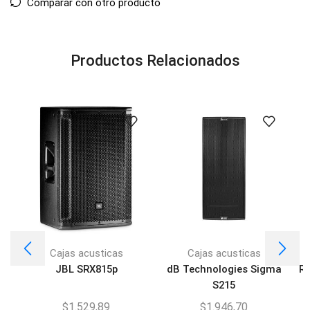
Comparar con otro producto
Productos Relacionados
Cajas acusticas
Cajas acusticas
JBL SRX815p
dB Technologies Sigma
RC
S215
$
1.529,89
$
1.946,70