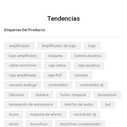
Tendencias
Etiquetas Del Producto
amplificador
Amplificador de bajo
bajo
bajo amplificado
baqueta
bateria acustica
cable microfono
caja activa
caja acustica
caja amplificada
caja RCF
consola
consola análoga
controlador
controlador dj
Ditronics
Guitarra
humo. maquina
iluminación
iluminación de escenarios
Interfaz de audio
led
luces
maquina de efecto
mezclador dj
micro
microfono
microfono condensador