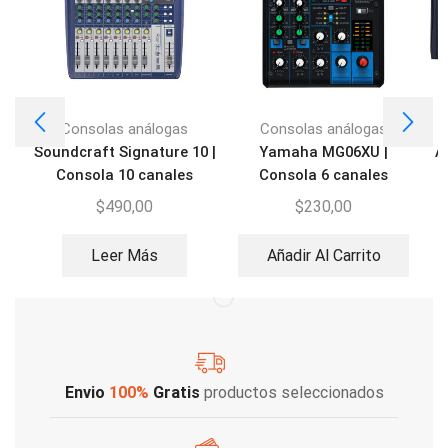
Consolas análogas
Consolas análogas
Soundcraft Signature 10 |
Yamaha MG06XU |
A
Consola 10 canales
Consola 6 canales
$
490,00
$
230,00
Leer Más
Añadir Al Carrito
Envio
100%
Gratis
productos seleccionados