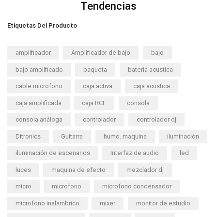
Tendencias
Etiquetas Del Producto
amplificador
Amplificador de bajo
bajo
bajo amplificado
baqueta
bateria acustica
cable microfono
caja activa
caja acustica
caja amplificada
caja RCF
consola
consola análoga
controlador
controlador dj
Ditronics
Guitarra
humo. maquina
iluminación
iluminación de escenarios
Interfaz de audio
led
luces
maquina de efecto
mezclador dj
micro
microfono
microfono condensador
microfono inalambrico
mixer
monitor de estudio