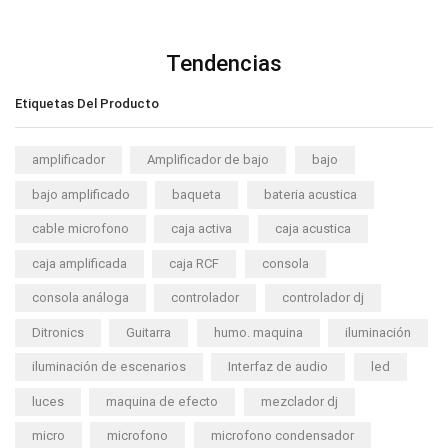
Tendencias
Etiquetas Del Producto
amplificador
Amplificador de bajo
bajo
bajo amplificado
baqueta
bateria acustica
cable microfono
caja activa
caja acustica
caja amplificada
caja RCF
consola
consola análoga
controlador
controlador dj
Ditronics
Guitarra
humo. maquina
iluminación
iluminación de escenarios
Interfaz de audio
led
luces
maquina de efecto
mezclador dj
micro
microfono
microfono condensador