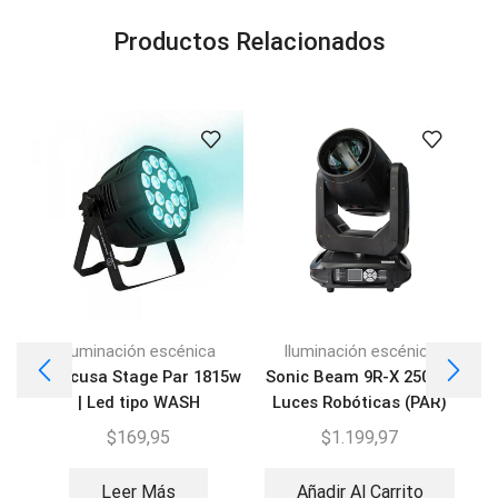
Productos Relacionados
Iluminación escénica
Iluminación escénica
Sonicusa Stage Par 1815w
Sonic Beam 9R-X 250W |
| Led tipo WASH
Luces Robóticas (PAR)
R
$
169,95
$
1.199,97
Leer Más
Añadir Al Carrito