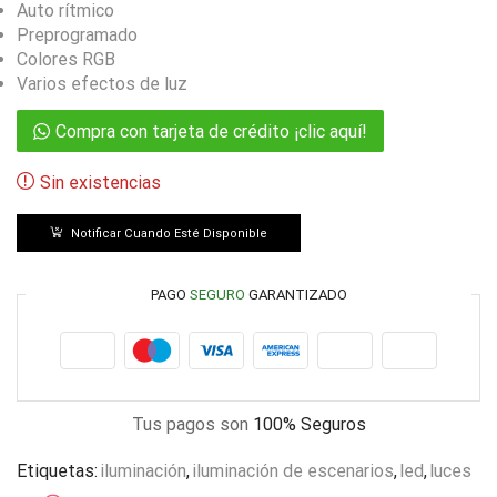
Auto rítmico
Preprogramado
Colores RGB
Varios efectos de luz
Compra con tarjeta de crédito ¡clic aquí!
Sin existencias
Notificar Cuando Esté Disponible
PAGO
SEGURO
GARANTIZADO
Tus pagos son
100% Seguros
Etiquetas:
iluminación
,
iluminación de escenarios
,
led
,
luces