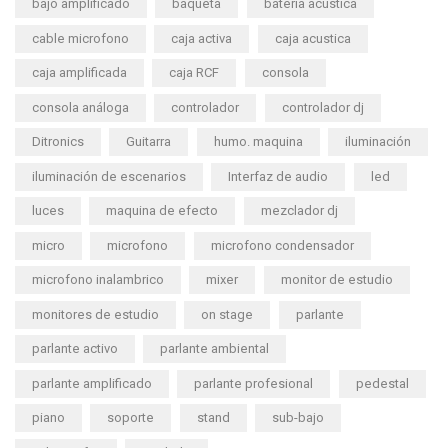
bajo amplificado
baqueta
bateria acustica
cable microfono
caja activa
caja acustica
caja amplificada
caja RCF
consola
consola análoga
controlador
controlador dj
Ditronics
Guitarra
humo. maquina
iluminación
iluminación de escenarios
Interfaz de audio
led
luces
maquina de efecto
mezclador dj
micro
microfono
microfono condensador
microfono inalambrico
mixer
monitor de estudio
monitores de estudio
on stage
parlante
parlante activo
parlante ambiental
parlante amplificado
parlante profesional
pedestal
piano
soporte
stand
sub-bajo