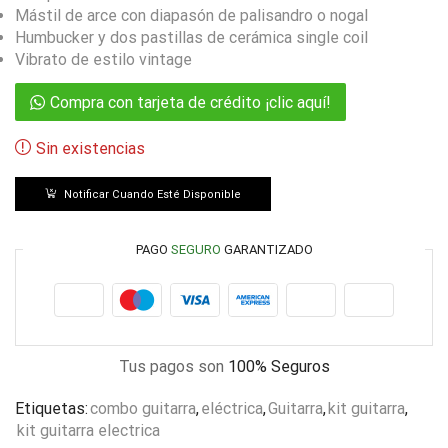
Mástil de arce con diapasón de palisandro o nogal
Humbucker y dos pastillas de cerámica single coil
Vibrato de estilo vintage
Compra con tarjeta de crédito ¡clic aquí!
Sin existencias
Notificar Cuando Esté Disponible
PAGO
SEGURO
GARANTIZADO
Tus pagos son
100% Seguros
Etiquetas:
combo guitarra
,
eléctrica
,
Guitarra
,
kit guitarra
,
kit guitarra electrica