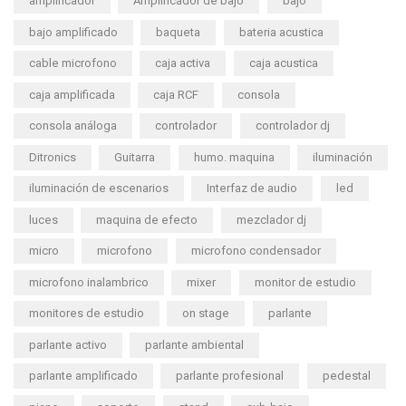
amplificador
Amplificador de bajo
bajo
bajo amplificado
baqueta
bateria acustica
cable microfono
caja activa
caja acustica
caja amplificada
caja RCF
consola
consola análoga
controlador
controlador dj
Ditronics
Guitarra
humo. maquina
iluminación
iluminación de escenarios
Interfaz de audio
led
luces
maquina de efecto
mezclador dj
micro
microfono
microfono condensador
microfono inalambrico
mixer
monitor de estudio
monitores de estudio
on stage
parlante
parlante activo
parlante ambiental
parlante amplificado
parlante profesional
pedestal