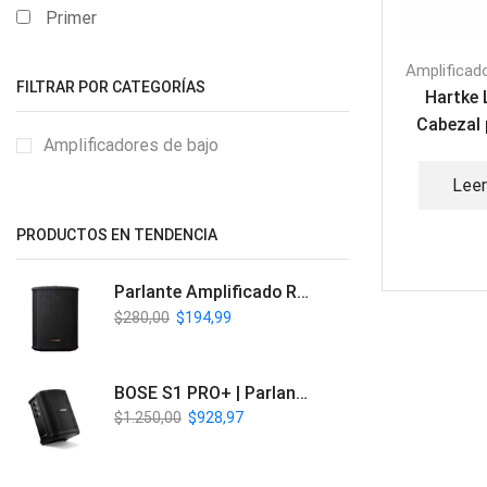
Primer
Amplificad
FILTRAR POR CATEGORÍAS
Hartke 
Cabezal 
Amplificadores de bajo
Lee
PRODUCTOS EN TENDENCIA
Parlante Amplificado Recargable BT | Italy Audio ITL-PRO11
$
280,00
$
194,99
BOSE S1 PRO+ | Parlante Profesional PA Inalámbrico
$
1.250,00
$
928,97