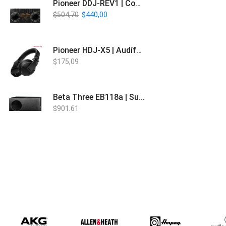
Pioneer DDJ-REV1 | Controlador DJ de 2 canales estilo Scratch
$
504,70
$
440,00
Pioneer HDJ-X5 | Audífonos para DJ
$
175,09
Beta Three EB118a | Sub Bajo Activo
$
901,61
Bose L1 PRO8 | Vertical Array
$
1.915,80
Beta Three N15a MP3 | Caja Activa
$
579,60
$
537,00