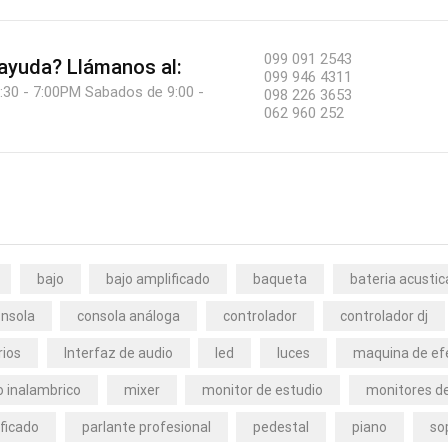
099 091 2543
 ayuda?
Llámanos al:
099 946 4311
:30 - 7:00PM Sabados de 9:00 -
098 226 3653
062 960 252
bajo
bajo amplificado
baqueta
bateria acustic
nsola
consola análoga
controlador
controlador dj
rios
Interfaz de audio
led
luces
maquina de ef
 inalambrico
mixer
monitor de estudio
monitores de
ficado
parlante profesional
pedestal
piano
so