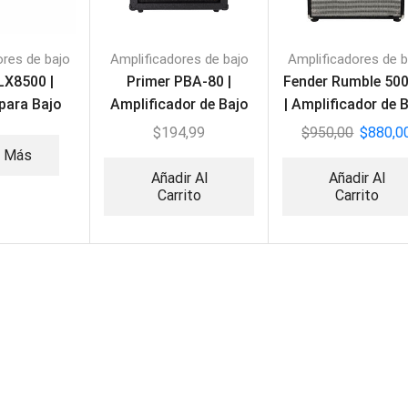
ores de bajo
Amplificadores de bajo
Amplificadores de b
LX8500 |
Primer PBA-80 |
Fender Rumble 50
para Bajo
Amplificador de Bajo
| Amplificador de 
80W
$
194,99
$
950,00
$
880,0
r Más
Añadir Al
Añadir Al
Carrito
Carrito