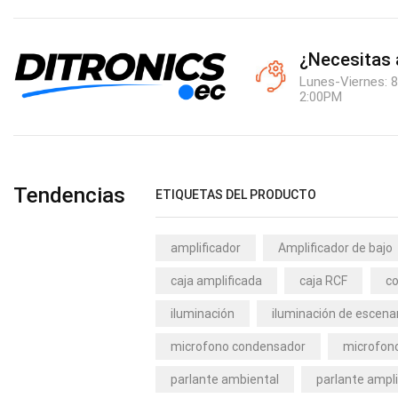
¿Necesitas
Lunes-Viernes: 8
2:00PM
Tendencias
ETIQUETAS DEL PRODUCTO
amplificador
Amplificador de bajo
caja amplificada
caja RCF
co
iluminación
iluminación de escena
microfono condensador
microfono
parlante ambiental
parlante ampli