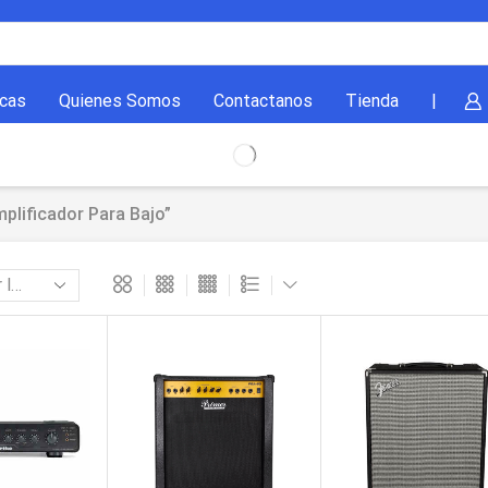
cas
Quienes Somos
Contactanos
Tienda
|
plificador Para Bajo”