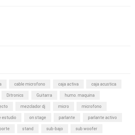
a
cable microfono
caja activa
caja acustica
Ditronics
Guitarra
humo. maquina
ecto
mezclador dj
micro
microfono
 estudio
on stage
parlante
parlante activo
porte
stand
sub-bajo
sub woofer