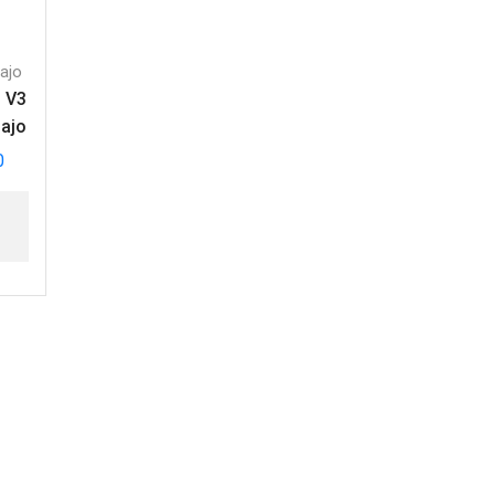
ajo
0 V3
Bajo
0