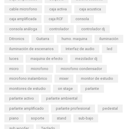
cable microfono
caja activa
caja acustica
caja amplificada
caja RCF
consola
consola análoga
controlador
controlador dj
Ditronics
Guitarra
humo. maquina
iluminación
iluminación de escenarios
Interfaz de audio
led
luces
maquina de efecto
mezclador dj
micro
microfono
microfono condensador
microfono inalambrico
mixer
monitor de estudio
monitores de estudio
on stage
parlante
parlante activo
parlante ambiental
parlante amplificado
parlante profesional
pedestal
piano
soporte
stand
sub-bajo
sub woofer
Teclado