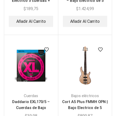
Eléctrico 5 cuerdas +
– Bajo Eléctrico de 5
Estuche
Cuerdas
$
189,75
$
1.424,99
Añadir Al Carrito
Añadir Al Carrito
Cuerdas
Bajos eléctricos
Daddario EXL170/5 –
Cort A5 Plus FMMH OPN |
Cuerdas de Bajo
Bajo Electrico de 5
Cuerdas
$
39,98
$
899,87