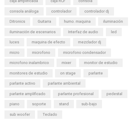
caja amplificada
caja RCF
consola
consola análoga
controlador
controlador dj
Ditronics
Guitarra
humo. maquina
iluminación
iluminación de escenarios
Interfaz de audio
led
luces
maquina de efecto
mezclador dj
micro
microfono
microfono condensador
microfono inalambrico
mixer
monitor de estudio
monitores de estudio
on stage
parlante
parlante activo
parlante ambiental
parlante amplificado
parlante profesional
pedestal
piano
soporte
stand
sub-bajo
sub woofer
Teclado