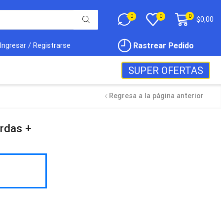
0
0
0
$
0,00
Rastrear Pedido
Ingresar / Registrarse
SUPER OFERTAS
Regresa a la página anterior
erdas +