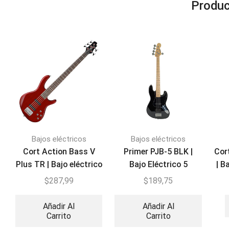
Produc
Bajos eléctricos
Bajos eléctricos
Cort Action Bass V
Primer PJB-5 BLK |
Cor
Plus TR | Bajo eléctrico
Bajo Eléctrico 5
| B
5 cuerdas
cuerdas + Estuche
$
287,99
$
189,75
Añadir Al
Añadir Al
Carrito
Carrito