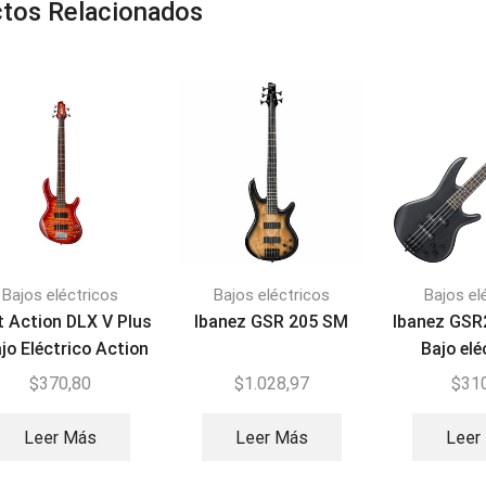
tos Relacionados
Bajos eléctricos
Bajos eléctricos
Bajos el
t Action DLX V Plus
Ibanez GSR 205 SM
Ibanez GSR
ajo Eléctrico Action
Bajo elé
Series
cue
$
370,80
$
1.028,97
$
31
Leer Más
Leer Más
Leer