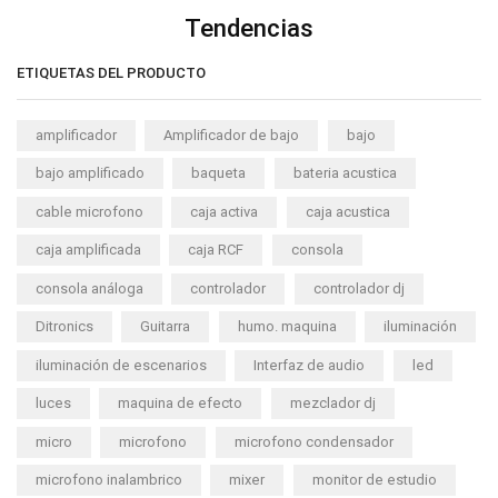
Tendencias
ETIQUETAS DEL PRODUCTO
amplificador
Amplificador de bajo
bajo
bajo amplificado
baqueta
bateria acustica
cable microfono
caja activa
caja acustica
caja amplificada
caja RCF
consola
consola análoga
controlador
controlador dj
Ditronics
Guitarra
humo. maquina
iluminación
iluminación de escenarios
Interfaz de audio
led
luces
maquina de efecto
mezclador dj
micro
microfono
microfono condensador
microfono inalambrico
mixer
monitor de estudio