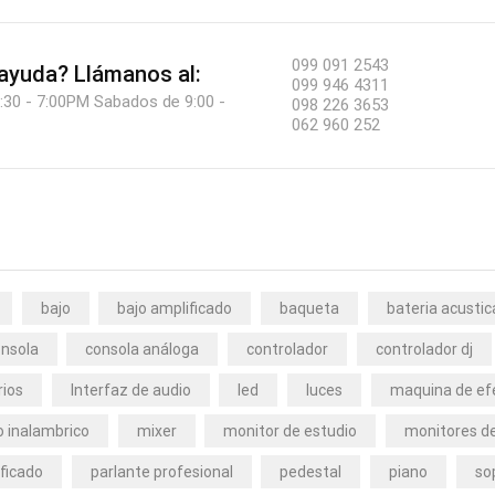
099 091 2543
 ayuda?
Llámanos al:
099 946 4311
:30 - 7:00PM Sabados de 9:00 -
098 226 3653
062 960 252
bajo
bajo amplificado
baqueta
bateria acustic
nsola
consola análoga
controlador
controlador dj
rios
Interfaz de audio
led
luces
maquina de ef
 inalambrico
mixer
monitor de estudio
monitores de
ficado
parlante profesional
pedestal
piano
so