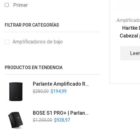
Primer
Amplificad
FILTRAR POR CATEGORÍAS
Hartke 
Cabezal 
Amplificadores de bajo
Lee
PRODUCTOS EN TENDENCIA
Parlante Amplificado Recargable BT | Italy Audio ITL-PRO11
$
280,00
$
194,99
BOSE S1 PRO+ | Parlante Profesional PA Inalámbrico
$
1.250,00
$
928,97