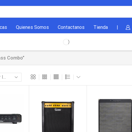
cas
Quienes Somos
Contactanos
Tienda
|
ass Combo”