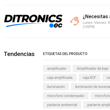
¿Necesitas
Lunes-Viernes: 8
2:00PM
Tendencias
ETIQUETAS DEL PRODUCTO
amplificador
Amplificador de bajo
caja amplificada
caja RCF
co
iluminación
iluminación de escena
microfono condensador
microfono
parlante ambiental
parlante ampli