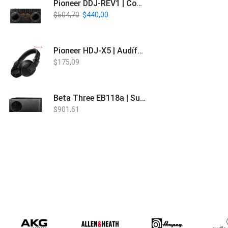
Pioneer DDJ-REV1 | Controlador DJ de 2 canales estilo Scratch
$
504,70
$
440,00
Pioneer HDJ-X5 | Audífonos para DJ
$
175,09
Beta Three EB118a | Sub Bajo Activo
$
901,61
Bose L1 PRO8 | Vertical Array
$
1.915,80
Beta Three N15a MP3 | Caja Activa
$
579,60
$
537,00