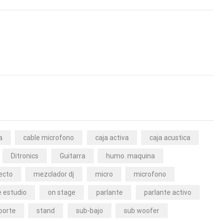
a
cable microfono
caja activa
caja acustica
Ditronics
Guitarra
humo. maquina
ecto
mezclador dj
micro
microfono
 estudio
on stage
parlante
parlante activo
porte
stand
sub-bajo
sub woofer