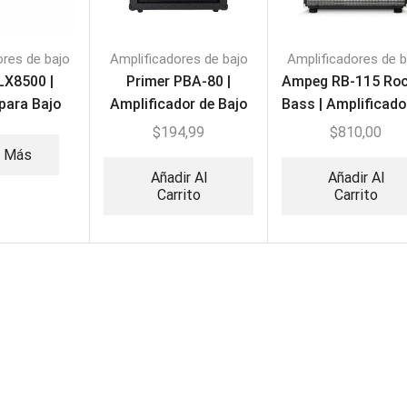
ores de bajo
Amplificadores de bajo
Amplificadores de b
LX8500 |
Primer PBA-80 |
Ampeg RB-115 Roc
para Bajo
Amplificador de Bajo
Bass | Amplificado
80W
Bajo
$
194,99
$
810,00
r Más
Añadir Al
Añadir Al
Carrito
Carrito