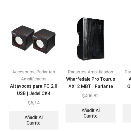
,
Accesorios
Parlantes
Parlantes Amplificados
Par
Amplificados
Wharfedale Pro Tourus
Altavoces para PC 2.0
AX12 MBT | Parlante
O
USB | Jedel CK4
Amplificado Activo
A
$
406,82
$
5,14
Añadir Al
Carrito
Añadir Al
Carrito