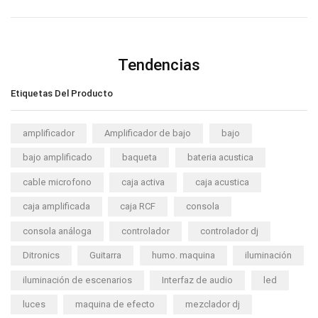
Tendencias
Etiquetas Del Producto
amplificador
Amplificador de bajo
bajo
bajo amplificado
baqueta
bateria acustica
cable microfono
caja activa
caja acustica
caja amplificada
caja RCF
consola
consola análoga
controlador
controlador dj
Ditronics
Guitarra
humo. maquina
iluminación
iluminación de escenarios
Interfaz de audio
led
luces
maquina de efecto
mezclador dj