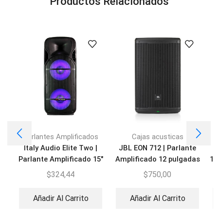
Productos Relacionados
Parlantes Amplificados
Cajas acusticas
Italy Audio Elite Two |
JBL EON 712 | Parlante
P
Parlante Amplificado 15″
Amplificado 12 pulgadas
18
BT
$
324,44
$
750,00
Añadir Al Carrito
Añadir Al Carrito