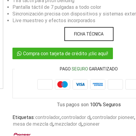
Tira táctil para pitch bending
Pantalla táctil de 7 pulgadas a todo color
Sincronización precisa con dispositivos y sistemas exte
Live muestreo y efectos incorporados
FICHA TÉCNICA
Compra con tarjeta de crédito ¡clic aquí!
PAGO
SEGURO
GARANTIZADO
Tus pagos son
100% Seguros
Etiquetas:
controlador
,
controlador dj
,
controlador pioneer
,
mesa de mezcla dj
,
mezclador dj
,
pioneer