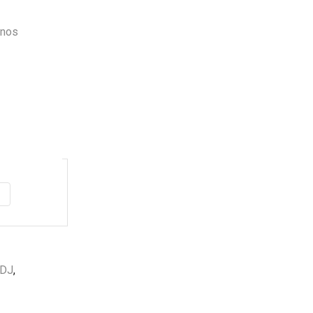
rnos
DJ
,
Envio
100%
Gratis
productos seleccionados