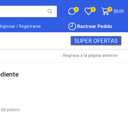
0
0
0
$
0,00
Rastrear Pedido
Ingresar / Registrarse
SUPER OFERTAS
Regresa a la página anterior
diente
a de pasos