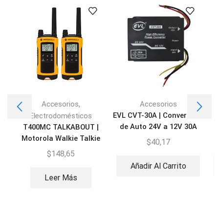
,
Accesorios
Accesorios
EVL CVT-30A | Convertidor
A
Electrodomésticos
de Auto 24V a 12V 30A
T400MC TALKABOUT |
Motorola Walkie Talkie
$
40,17
$
148,65
Añadir Al Carrito
Leer Más