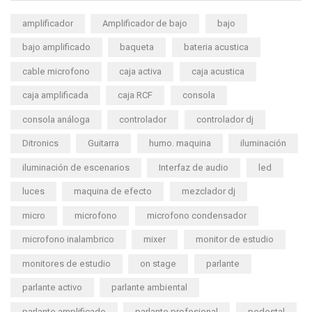
amplificador
Amplificador de bajo
bajo
bajo amplificado
baqueta
bateria acustica
cable microfono
caja activa
caja acustica
caja amplificada
caja RCF
consola
consola análoga
controlador
controlador dj
Ditronics
Guitarra
humo. maquina
iluminación
iluminación de escenarios
Interfaz de audio
led
luces
maquina de efecto
mezclador dj
micro
microfono
microfono condensador
microfono inalambrico
mixer
monitor de estudio
monitores de estudio
on stage
parlante
parlante activo
parlante ambiental
parlante amplificado
parlante profesional
pedestal