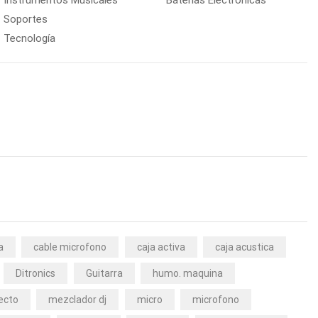
Soportes
Tecnología
a
cable microfono
caja activa
caja acustica
Ditronics
Guitarra
humo. maquina
ecto
mezclador dj
micro
microfono