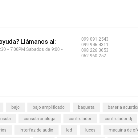
099 091 2543
 ayuda?
Llámanos al:
099 946 4311
:30 - 7:00PM Sabados de 9:00 -
098 226 3653
062 960 252
bajo
bajo amplificado
baqueta
bateria acustic
nsola
consola análoga
controlador
controlador dj
rios
Interfaz de audio
led
luces
maquina de ef