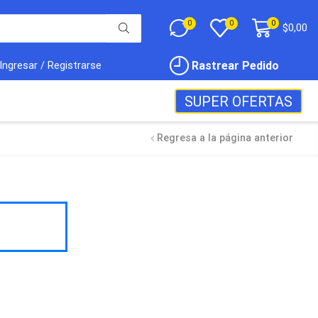
0
0
0
$
0,00
Rastrear Pedido
Ingresar / Registrarse
SUPER OFERTAS
Regresa a la página anterior