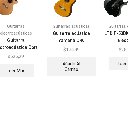
Guitarras
Guitarras acústicas
Guitarras 
electroacústicas
Guitarra acústica
LTD F-50BK
Guitarra
Yamaha C40
Eléc
ectroacústica Cort
$
174,99
$
28
CEC7
$
525,29
Añadir Al
Leer
Carrito
Leer Más