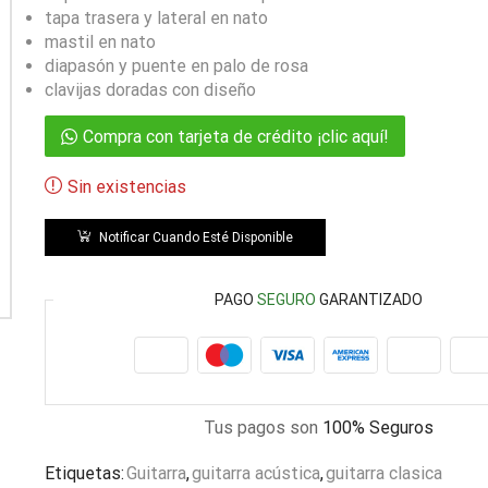
tapa trasera y lateral en nato
mastil en nato
diapasón y puente en palo de rosa
clavijas doradas con diseño
Compra con tarjeta de crédito ¡clic aquí!
Sin existencias
Notificar Cuando Esté Disponible
PAGO
SEGURO
GARANTIZADO
Tus pagos son
100% Seguros
Etiquetas:
Guitarra
,
guitarra acústica
,
guitarra clasica