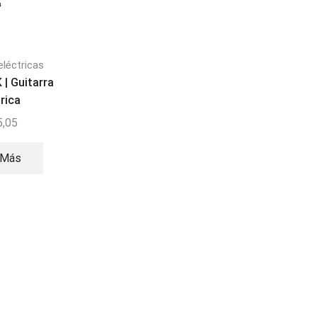
eléctricas
Guitarras acústicas
Guitarras
 | Guitarra
Palmer PC13-LBR |
electroacústicas
Fender CD140SCE S
trica
Guitarra Acústica
Rigido original
5,05
$
92,67
$
540,00
 Más
Leer Más
Añadir Al
Carrito